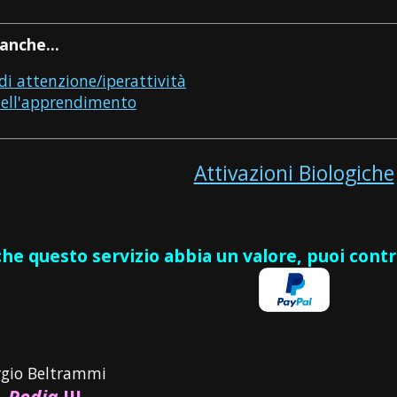
anche...
 di attenzione/iperattività
 dell'apprendimento
Attivazioni Biologiche
 che questo servizio abbia un valore, puoi cont
rgio Beltrammi
-
Pedia
III