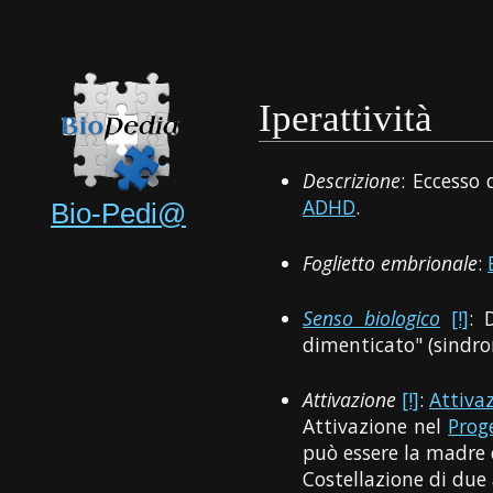
Iperattività
Descrizione
: Eccesso 
ADHD
.
Bio-Pedi@
Foglietto embrionale
:
Senso biologico
[!]
: 
dimenticato" (sindr
Attivazione
[!]
:
Attiva
Attivazione nel
Prog
può essere la madre 
Costellazione di due 