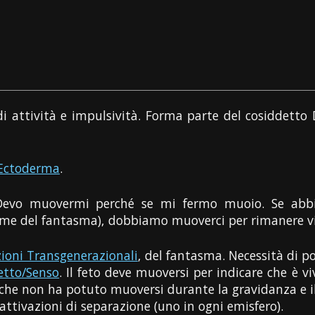
di attività e impulsività. Forma parte del cosiddetto 
Ectoderma
.
Devo muovermi perché se mi fermo muoio. Se abbi
ome del fantasma), dobbiamo muoverci per rimanere vi
zioni Transgenerazionali
, del fantasma. Necessità di p
etto/Senso
. Il feto deve muoversi per indicare che è
che non ha potuto muoversi durante la gravidanza e il f
attivazioni di separazione (uno in ogni emisfero).