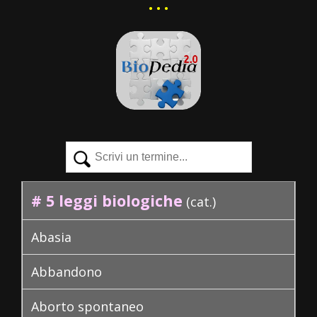
• • •
Attivazioni
Biologiche
Termini
del
# 5 leggi biologiche
(cat.)
Servizio
Abasia
Come
fare?
Abbandono
Dona
Aborto spontaneo