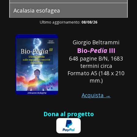
Contatti
Acalasia esofagea
Ultimo aggiornamento:
08/08/26
Acantocitosi
Acantosi
Giorgio Beltrammi
Bio-
Pedia
III
Acatisia
648 pagine B/N, 1683
termini circa
Achille, Tendine di
Formato A5 (148 x 210
mm.)
Acidità di Stomaco
Acquista →
Acne
Dona al progetto
Acqua
Acrocheratosi