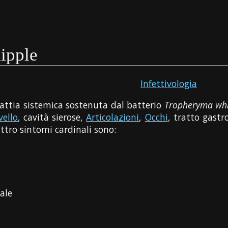
ipple
Infettivologia
lattia sistemica sostenuta dal batterio
Tropheryma whi
vello
, cavità sierose,
Articolazioni
,
Occhi
, tratto gastr
ttro sintomi cardinali sono:
ale