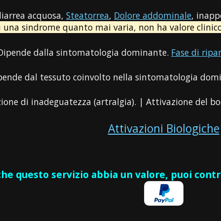
(diarrea acquosa,
Steatorrea
,
Dolore addominale
, inapp
i una sindrome quanto mai varia, non ha valore clinico s
 Dipende dalla sintomatologia dominante.
Fase di ripa
ipende dal tessuto coinvolto nella sintomatologia dom
zione di inadeguatezza (artralgia). | Attivazione del bo
Attivazioni Biologiche
 che questo servizio abbia un valore, puoi cont