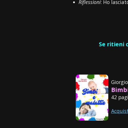
Riflessioni
: Ho lascia
Se ritieni
Giorgi
Bimbi
42 pagi
Acquis