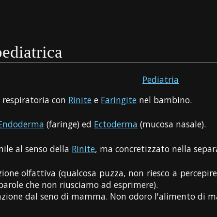
pediatrica
Pediatria
e
respiratoria con
Rinite
e
Faringite
nel bambino.
Endoderma
(faringe) ed
Ectoderma
(mucosa nasale).
mile al senso della
Rinite
, ma concretizzato nella sepa
zione olfattiva (qualcosa puzza, non riesco a percepir
parole che non riusciamo ad esprimere).
razione dal seno di mamma. Non odoro l'alimento di m