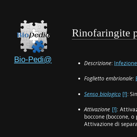
Rinofaringite 
Bio-Pedi@
Descrizione
:
Infezion
Foglietto embrionale
:
Senso biologico
[!]
: Si
Attivazione
[!]
: Attiva
boccone (boccone, o 
Attivazione di sepa