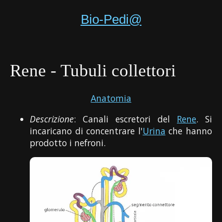
Bio-Pedi@
Rene - Tubuli collettori
Anatomia
Descrizione
: Canali escretori del
Rene
. Si
incaricano di concentrare l'
Urina
che hanno
prodotto i nefroni.