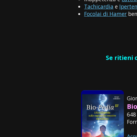
Tachicardia
e
Iperten
Focolai di Hamer
ben 
Se ritieni
Gio
Bio
648
For
Acq