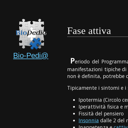
Fase attiva
Bio-Pedi@
P
eriodo del Programma 
manifestazioni tipiche di
non è definita, potrebbe 
Tipicamente i sintomi e i 
Ipotermia (Circolo ce
Iperattività fisica e
Fissità del pensiero
Insonnia
dalle 2 del
Inappetenza e
cattiv