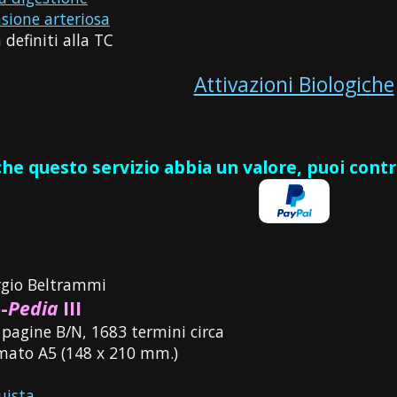
sione arteriosa
definiti alla TC
Attivazioni Biologiche
 che questo servizio abbia un valore, puoi cont
rgio Beltrammi
-
Pedia
III
 pagine B/N, 1683 termini circa
mato A5 (148 x 210 mm.)
uista →