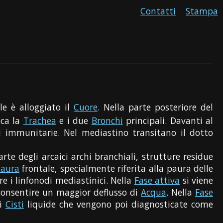
Contatti
Stampa
e è alloggiato il
Cuore
. Nella parte posteriore del
oca la
Trachea
e i due
Bronchi
principali. Davanti al
ni immunitarie. Nel mediastino transitano il dotto
te degli arcaici archi branchiali, strutture residue
Paura
frontale, specialmente riferita alla paura delle
re i linfonodi mediastinici. Nella
Fase attiva
si viene
consentire un maggior deflusso di
Acqua
. Nella
Fase
di
Cisti
liquide che vengono poi diagnosticate come