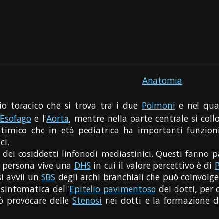
Anatomia
io toracico che si trova tra i due
Polmoni
e nel qual
Esofago
e l'
Aorta
, mentre nella parte centrale si coll
o timico che in età pediatrica ha importanti funzio
ci.
dei cosiddetti linfonodi mediastinici. Questi fanno par
a persona vive una
DHS
in cui il valore percettivo è di
si avvii un
SBS
degli archi branchiali che può coinvolge
sintomatica dell'
Epitelio pavimentoso
dei dotti, per 
 provocare delle
Stenosi
nei dotti e la formazione 