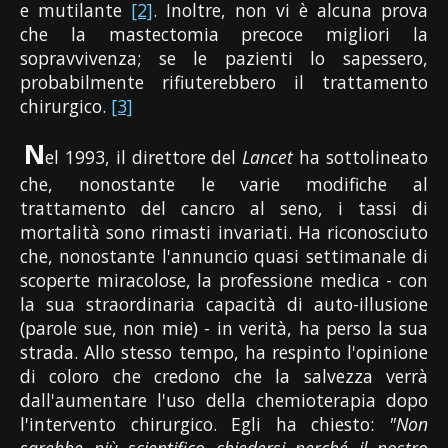
e mutilante
[2]
. Inoltre, non vi è alcuna prova
che la mastectomia precoce migliori la
sopravvivenza; se le pazienti lo sapessero,
probabilmente rifiuterebbero il trattamento
chirurgico.
[3]
N
el 1993, il direttore del
Lancet
ha sottolineato
che, nonostante le varie modifiche al
trattamento del cancro al seno, i tassi di
mortalità sono rimasti invariati. Ha riconosciuto
che, nonostante l'annuncio quasi settimanale di
scoperte miracolose, la professione medica - con
la sua straordinaria capacità di auto-illusione
(parole sue, non mie) - in verità, ha perso la sua
strada. Allo stesso tempo, ha respinto l'opinione
di coloro che credono che la salvezza verrà
dall'aumentare l'uso della chemioterapia dopo
l'intervento chirurgico. Egli ha chiesto:
"Non
sarebbe più scientifico chiedersi perché il nostro