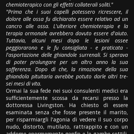
chemioterapico con gli effetti collaterali soliti."
"Prima che i suoi capelli potessero ricrescere, il
dolore alle ossa fu dichiarato essere relativo ad un
cancro alle ossa. L'ulteriore chemioterapia e la
terapia ormonale avrebbero dovuto essere d'aiuto.
Tuttavia, alcuni mesi dopo le lesioni ossee
peggiorarono e le fu consigliata - e praticata -
l'asportazione delle ghiandole surrenali. Si sperava
di poter prolungare per un altro anno la sua
sofferenza. Dopo di che, la rimozione della sua
ghiandola pituitaria avrebbe potuto darle altri tre-
sei mesi di vita.
Ormai la sua fede nei suoi consulenti medici era
sufficientemente scossa da recarsi presso la
dottoressa Livingston. Ha chiesto di essere
esaminata senza che fosse presente il marito,
per risparmiargli l'agonia di vedere il suo corpo
nudo, distorto, mutilato, rattrappito e con un
addome enormemente gonfio e le gambe sottili.