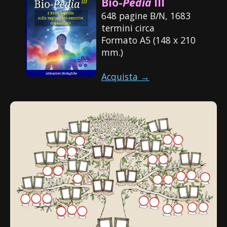
Bio-
Pedia
III
648 pagine B/N, 1683
termini circa
Formato A5 (148 x 210
mm.)
Acquista →