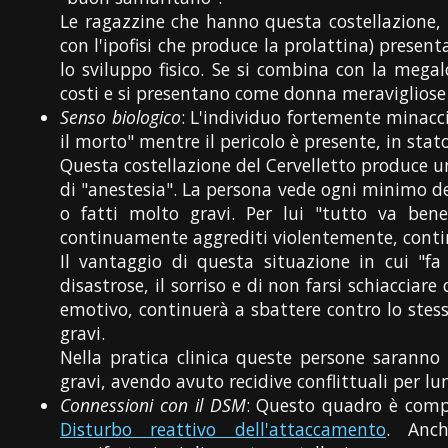
Le ragazzine che hanno questa costellazione, 
con l'ipofisi che produce la prolattina) pres
lo sviluppo fisico. Se si combina con la megal
costi e si presentano come donna meravigliose
Senso biologico
: L'individuo fortemente minacci
il morto" mentre il pericolo è presente, in st
Questa costellazione del Cervelletto produce 
di "anestesia". La persona vede ogni minimo det
o fatti molto gravi. Per lui "tutto va ben
continuamente aggrediti violentemente, conti
Il vantaggio di questa situazione in cui "f
disastrose, il sorriso e di non farsi schiaccia
emotivo, continuerà a sbattere contro lo stess
gravi.
Nella pratica clinica queste persone saranno 
gravi, avendo avuto recidive conflittuali per l
Connessioni con il DSM
: Questo quadro è comp
Disturbo reattivo dell'attaccamento
. Anc