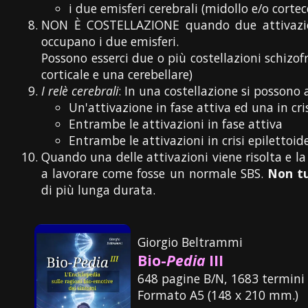
i due emisferi cerebrali (midollo e/o cortecc
NON È COSTELLAZIONE quando due attivazioni 
occupano i due emisferi.
Possono esserci due o più costellazioni schizofr
corticale e una cerebellare)
I relè cerebrali
: In una costellazione si possono 
Un'attivazione in fase attiva ed una in cri
Entrambe le attivazioni in fase attiva
Entrambe le attivazioni in crisi epilettoid
Quando una delle attivazioni viene risolta e la
a lavorare come fosse un normale SBS.
Non tu
di più lunga durata.
Giorgio Beltrammi
Bio-
Pedia
III
648 pagine B/N, 1683 termini 
Formato A5 (148 x 210 mm.)