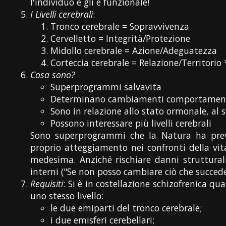
l'individuo e gli è funzionale!
I Livelli cerebrali
:
Tronco cerebrale = Sopravvivenza
Cervelletto = Integrità/Protezione
Midollo cerebrale = Azione/Adeguatezza
Corteccia cerebrale = Relazione/Territorio 
Cosa sono?
Superprogrammi salvavita
Determinano cambiamenti comportament
Sono in relazione allo stato ormonale, al s
Possono interessare più livelli cerebrali
Sono superprogrammi che la Natura ha previs
proprio atteggiamento nei confronti della vit
medesima. Anziché rischiare danni struttural
interni ("Se non posso cambiare ciò che succede
Requisiti
: Si è in costellazione schizofrenica qu
uno stesso livello:
le due emiparti del tronco cerebrale;
i due emisferi cerebellari;