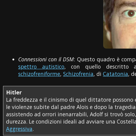
Connessioni con il DSM
: Questo quadro è compa
spettro autistico
, con quello descritto
schizofreniforme
,
Schizofrenia
, di
Catatonia
, d
Hitler
La freddezza e il cinismo di quel dittatore possono 
le violenze subite dal padre Alois e dopo la traged
assistendo ad orrori inenarrabili, Adolf si trovò sol
durezza. Le condizioni ideali ad avviare una Costell
Aggressiva
.