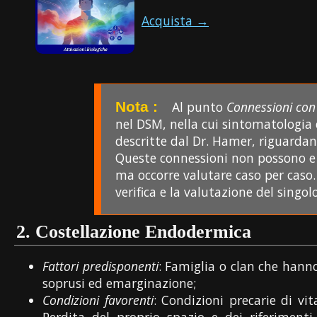
Acquista →
Al punto
Connessioni con
nel DSM, nella cui sintomatologia 
descritte dal Dr. Hamer, riguardanti
Queste connessioni non possono e 
ma occorre valutare caso per caso. 
verifica e la valutazione del singol
2.
Costellazione Endodermica
Fattori predisponenti
: Famiglia o clan che hanno
soprusi ed emarginazione;
Condizioni favorenti
: Condizioni precarie di vi