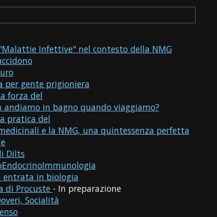
 "Malattie Infettive" nel contesto della NMG
uccidono
uro
a per gente prigioniera
La forza del
n andiamo in bagno quando viaggiamo?
a pratica del
medicinali e la NMG, una quintessenza perfetta
de
i Dilts
oEndocrinoImmunologia
i entrata in biologia
a di Procuste
- In preparazione
overi, Socialità
Senso