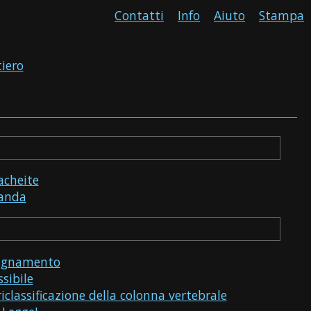
Contatti
Info
Aiuto
Stampa
tiero
racheite
anda
agnamento
sibile
riclassificazione della colonna vertebrale