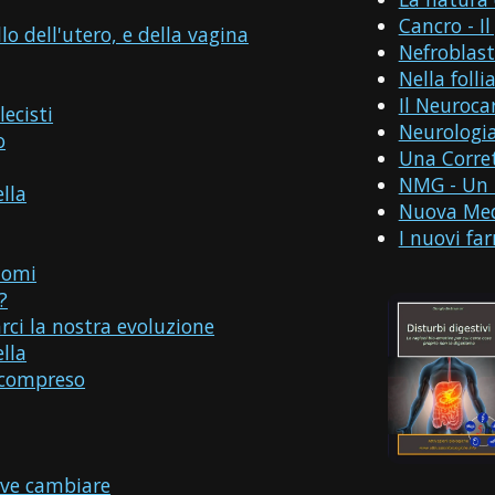
Cancro - I
llo dell'utero, e della vagina
Nefroblas
Nella folli
Il Neurocar
lecisti
Neurologi
o
Una Corre
NMG - Un m
lla
Nuova Medi
I nuovi fa
tomi
?
rci la nostra evoluzione
lla
ncompreso
eve cambiare