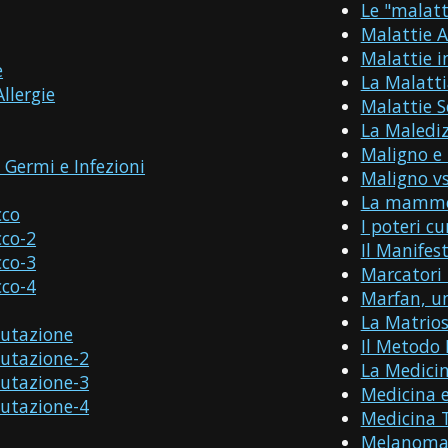
Le "malatt
Malattie A
Malattie i
e
La Malatt
Allergie
Malattie S
La Malediz
Maligno e
 Germi e Infezioni
Maligno v
La mammel
cco
I poteri c
cco-2
Il Manifes
cco-3
Marcatori
cco-4
Marfan, u
La Matrios
lutazione
Il Metodo 
lutazione-2
La Medicin
lutazione-3
Medicina e
lutazione-4
Medicina T
Melanom