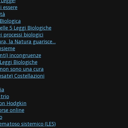
 Legge!
i essere
ità
 Biologica
elle 5 Leggi Biologiche
i processi biologici
ra, la Natura guarisce...
insieme
nti) incongruenze
Leggi Biologiche
 non sono una cura
nsate) Costellazioni
ia
trio
on Hodgkin
orse online
o
ematoso sistemico (LES)