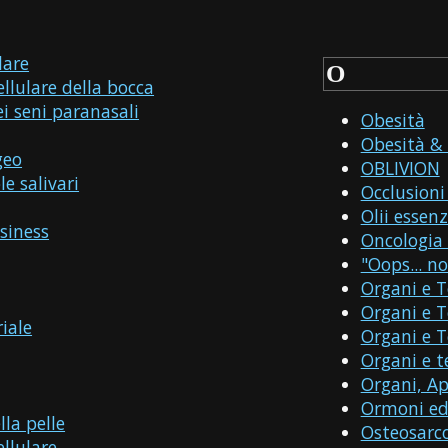
lare
O
lulare della bocca
i seni paranasali
Obesità
Obesità & 
geo
OBLIVION
e salivari
Occlusioni 
Olii essenz
siness
Oncologia 
"Oops... n
Organi e T
Organi e T
iale
Organi e 
Organi e t
Organi, Ap
Ormoni ed
lla pelle
Osteosar
llulare