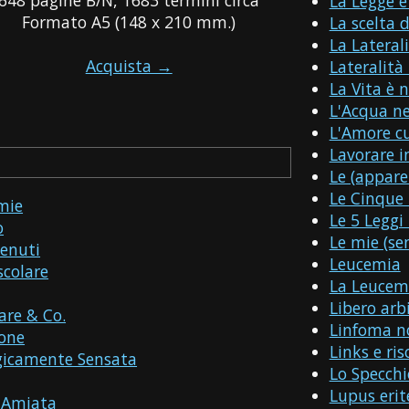
La Legge è
Formato A5 (148 x 210 mm.)
La scelta d
La Lateral
Acquista →
Lateralità
La Vita è n
L'Acqua ne
L'Amore cu
Lavorare 
Le (appare
Le Cinque 
mie
Le 5 Leggi
o
Le mie (se
tenuti
Leucemia
scolare
La Leucem
Libero arbi
are & Co.
Linfoma n
ione
Links e ris
gicamente Sensata
Lo Specchi
Lupus erit
 Amiata