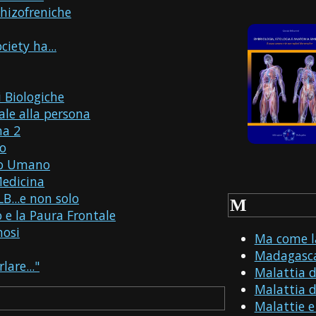
chizofreniche
iety ha...
i Biologiche
ale alla persona
na 2
co
rpo Umano
Medicina
B...e non solo
M
o e la Paura Frontale
nosi
Ma come l
Madagasc
lare..."
Malattia 
Malattia d
Malattie e