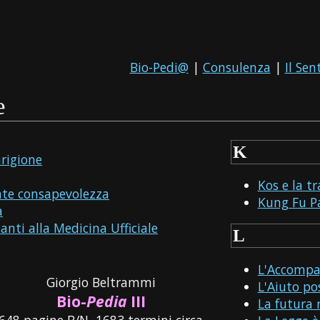
Bio-Pedi@
|
Consulenza
|
Il Sen
e
K
arigione
Kos e la t
nte consapevolezza
Kung Fu P
a
nti alla Medicina Ufficiale
L
L'Accomp
Giorgio Beltrammi
L'Aiuto pos
Bio-
Pedia
III
La futura 
648 pagine B/N, 1683 termini circa