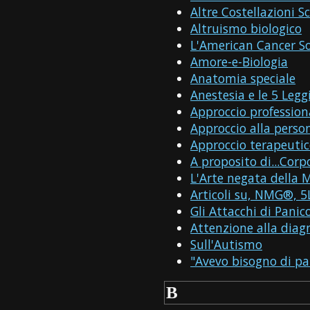
Altre Costellazioni S
Altruismo biologico
L'American Cancer Soc
Amore-e-Biologia
Anatomia speciale
Anestesia e le 5 Legg
Approccio profession
Approccio alla perso
Approccio terapeuti
A proposito di...Co
L'Arte negata della 
Articoli su, NMG®, 5L
Gli Attacchi di Panic
Attenzione alla diag
Sull'Autismo
"Avevo bisogno di par
B