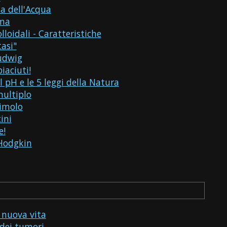
a dell'Acqua
oma
olloidali - Caratteristiche
asi"
udwig
iaciuti!
il pH e le 5 leggi della Natura
ultiplo
imolo
ini
e!
Hodgkin
 nuova vita
dei tumori