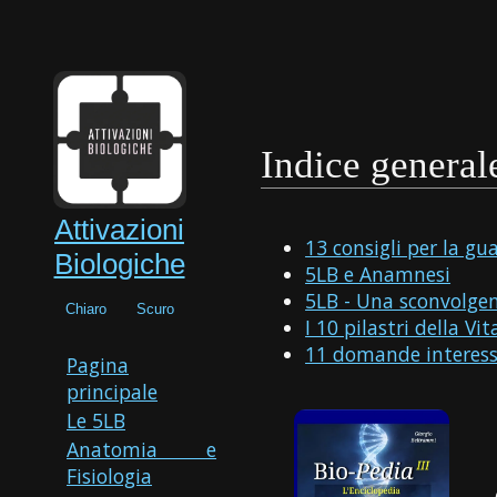
Indice general
Attivazioni
13 consigli per la gu
Biologiche
5LB e Anamnesi
5LB - Una sconvolge
Chiaro
Scuro
I 10 pilastri della Vit
11 domande interessa
Pagina
principale
Le 5LB
Anatomia e
Fisiologia