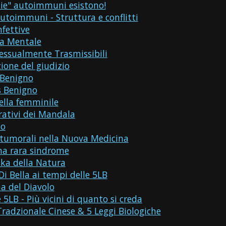
ie" autoimmuni esistono!
utoimmuni - Struttura e conflitti
nfettive
ia Mentale
essualmente Trasmissibili
ione del giudizio
 Benigno
s Benigno
la femminile
urativi dei Mandala
to
 tumorali nella Nuova Medicina
na rara sindrome
ka della Natura
Di Bella ai tempi delle 5LB
a del Diavolo
 5LB - Più vicini di quanto si creda
radzionale Cinese & 5 Leggi Biologiche
a