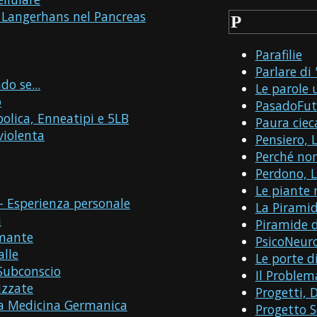
di Langerhans nel Pancreas
P
Parafilie
Parlare di
o se...
Le parole 
o
PasadoFut
lica, Enneatipi e 5LB
Paura ciec
iolenta
Pensiero, 
Perché no
Perdono, L
Le piante 
o - Esperienza personale
La Pirami
i
Piramide d
mmante
PsicoNeur
alle
Le porte d
 Subconscio
Il Problem
izzate
Progetti, D
a Medicina Germanica
Progetto 