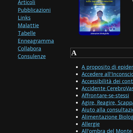
Articoli
Pubblicazioni
Links
Malattie
Tabelle
Enneagramma
Collabora
A
Consulenze
A proposito di epide
Accedere all'Inconsci
Accessibilità dei con
Accidente CerebroVa
Affrontare-se-stessi
Agire, Reagire, Scapp
Aiuto alla consultaz
Alimentazione Biolo
Allergie
All'ombra del Monte