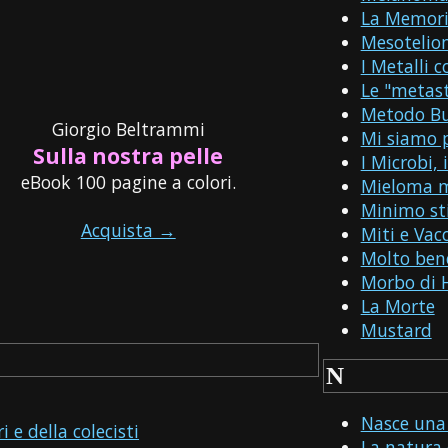
La Memori
Mesoteli
I Metalli c
Le "metast
Metodo B
Giorgio Beltrammi
Mi siamo p
Sulla nostra pelle
I Microbi, 
eBook 100 pagine a colori.
Mieloma m
Minimo st
Acquista →
Miti e Vacc
Molto ben
Morbo di 
La Morte
Mustard
N
Nasce una
i e della colecisti
La natura 